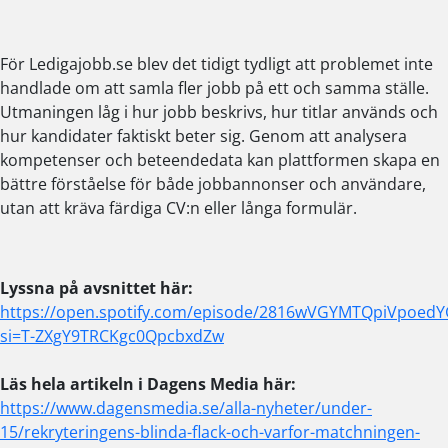
För Ledigajobb.se blev det tidigt tydligt att problemet inte
handlade om att samla fler jobb på ett och samma ställe.
Utmaningen låg i hur jobb beskrivs, hur titlar används och
hur kandidater faktiskt beter sig. Genom att analysera
kompetenser och beteendedata kan plattformen skapa en
bättre förståelse för både jobbannonser och användare,
utan att kräva färdiga CV:n eller långa formulär.
Lyssna på avsnittet här:
https://open.spotify.com/episode/2816wVGYMTQpiVpoedY
si=T-ZXgY9TRCKgc0QpcbxdZw
Läs hela artikeln i Dagens Media här:
https://www.dagensmedia.se/alla-nyheter/under-
15/rekryteringens-blinda-flack-och-varfor-matchningen-