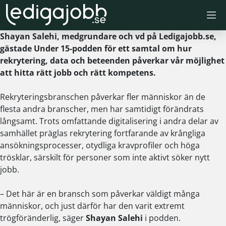
Skip
to
content
Shayan Salehi, medgrundare och vd på Ledigajobb.se,
gästade Under 15-podden för ett samtal om hur
rekrytering, data och beteenden påverkar vår möjlighet
att hitta rätt jobb och rätt kompetens.
Rekryteringsbranschen påverkar fler människor än de
flesta andra branscher, men har samtidigt förändrats
långsamt. Trots omfattande digitalisering i andra delar av
samhället präglas rekrytering fortfarande av krångliga
ansökningsprocesser, otydliga kravprofiler och höga
trösklar, särskilt för personer som inte aktivt söker nytt
jobb.
– Det här är en bransch som påverkar väldigt många
människor, och just därför har den varit extremt
trögföränderlig, säger
Shayan Salehi
i podden.