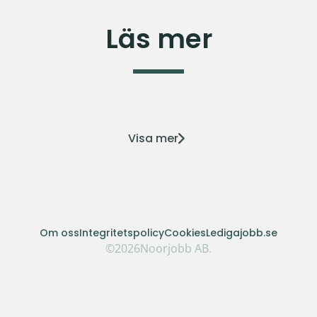
Läs mer
Visa mer
Om oss
Integritetspolicy
Cookies
Ledigajobb.se
©
2026
Noorjobb AB.